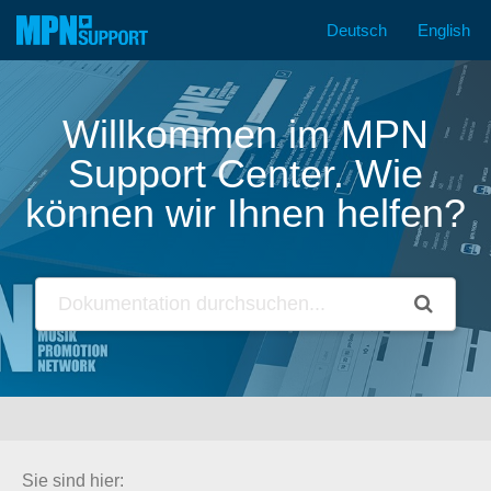
Deutsch
English
Zum
Inhalt
springen
Willkommen im MPN
Support Center. Wie
können wir Ihnen helfen?
Sie sind hier: