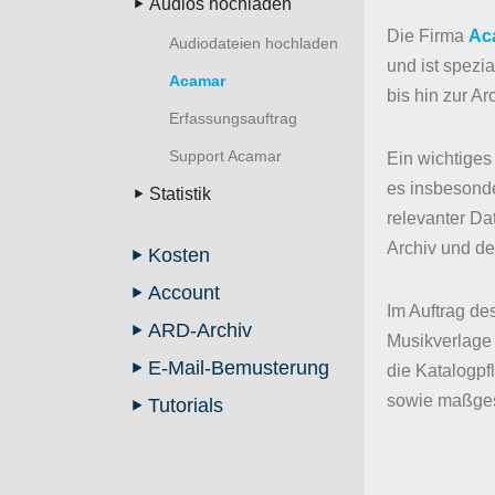
Audios hochladen
Die Firma
Ac
Audiodateien hochladen
und ist spezi
Acamar
bis hin zur Ar
Erfassungsauftrag
Support Acamar
Ein wichtige
es insbesonde
Statistik
relevanter Da
Archiv und 
Kosten
Account
Im Auftrag de
ARD-Archiv
Musikverlage 
E-Mail-Bemusterung
die Katalogpf
sowie maßges
Tutorials