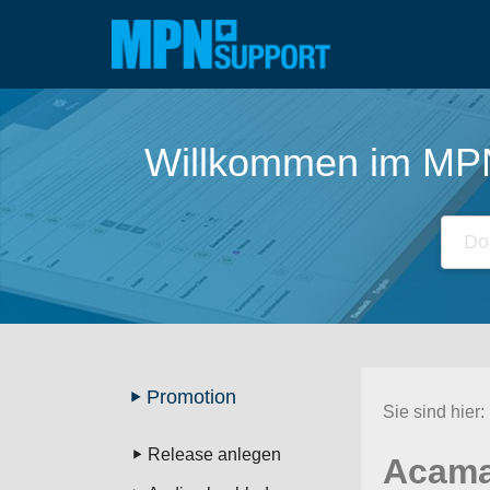
Zum
Inhalt
springen
Willkommen im MPN 
Promotion
Sie sind hier:
Release anlegen
Acama