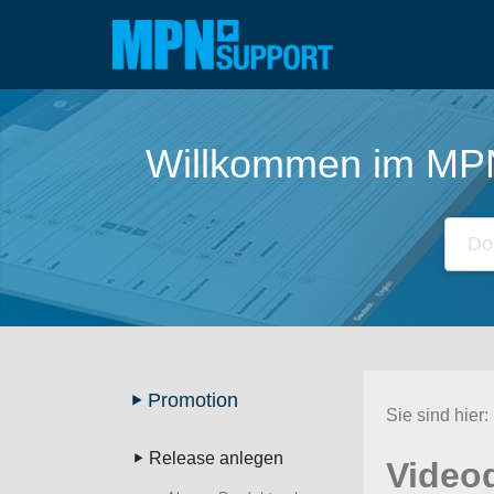
Zum
Inhalt
springen
Willkommen im MPN 
Promotion
Sie sind hier:
Release anlegen
Video