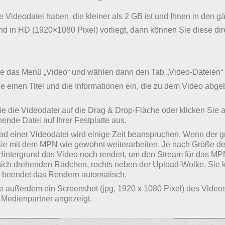
 Videodatei haben, die kleiner als 2 GB ist und Ihnen in de
 in HD (1920×1080 Pixel) vorliegt, dann können Sie diese di
ie das Menü „Video“ und wählen dann den Tab „Video-Dateien“ 
 einen Titel und die Informationen ein, die zu dem Video abgeb
e die Videodatei auf die Drag & Drop-Fläche oder klicken Sie 
ende Datei auf Ihrer Festplatte aus.
ad einer Videodatei wird einige Zeit beanspruchen. Wenn der g
ie mit dem MPN wie gewohnt weiterarbeiten. Je nach Größe der
intergrund das Video noch rendert, um den Stream für das MPN 
 sich drehenden Rädchen, rechts neben der Upload-Wolke. Sie
beendet das Rendern automatisch.
 außerdem ein Screenshot (jpg, 1920 x 1080 Pixel) des Videos 
 Medienpartner angezeigt.