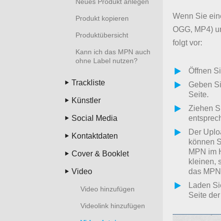
Neues Produkt anlegen
Wenn Sie eine
Produkt kopieren
OGG, MP4) und
Produktübersicht
folgt vor:
Kann ich das MPN auch
ohne Label nutzen?
Öffnen S
Trackliste
Geben Sie
Seite.
Künstler
Ziehen Si
Social Media
entsprech
Der Uplo
Kontaktdaten
können S
MPN im H
Cover & Booklet
kleinen,
Video
das MPN 
Laden Sie
Video hinzufügen
Seite der
Videolink hinzufügen