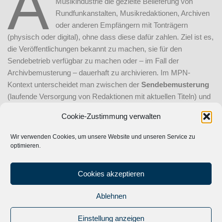
A
Musikindustrie die gezielte Belieferung von
Rundfunkanstalten, Musikredaktionen, Archiven
oder anderen Empfängern mit Tonträgern
(physisch oder digital), ohne dass diese dafür zahlen. Ziel ist es,
die Veröffentlichungen bekannt zu machen, sie für den
Sendebetrieb verfügbar zu machen oder – im Fall der
Archivbemusterung – dauerhaft zu archivieren. Im MPN-
Kontext unterscheidet man zwischen der
Sendebemusterung
(laufende Versorgung von Redaktionen mit aktuellen Titeln) und
der
Archivbemusterung
(
DigiBemA
für das ARD-Archiv).
Cookie-Zustimmung verwalten
Wir verwenden Cookies, um unsere Website und unseren Service zu
optimieren.
VORHERIGER BEITRAG
NÄCHSTER BEITRAG
GVL
Lieferschein
Cookies akzeptieren
Ablehnen
© 2024
Musik Promotion Network
|
Impressum
|
Datenschutz
|
Einstellung anzeigen