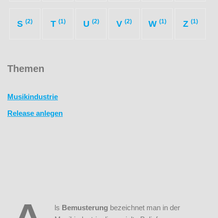
(2)
(1)
(2)
(2)
(1)
(1)
S
T
U
V
W
Z
Themen
Musikindustrie
Release anlegen
ls
Bemusterung
bezeichnet man in der