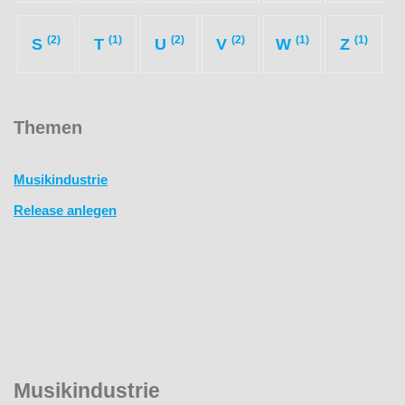
(2)
(1)
(2)
(2)
(1)
(1)
S
T
U
V
W
Z
Themen
Musikindustrie
Release anlegen
Musikindustrie