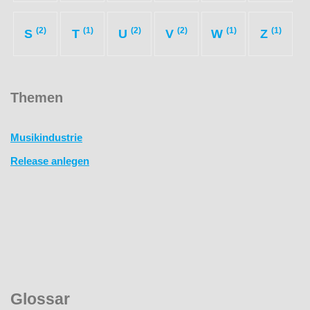
(2)
(1)
(2)
(2)
(1)
(1)
S
T
U
V
W
Z
Themen
Musikindustrie
Release anlegen
Glossar