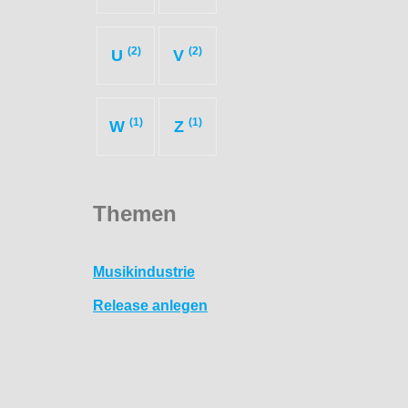
(2)
(2)
U
V
(1)
(1)
W
Z
Themen
Musikindustrie
Release anlegen