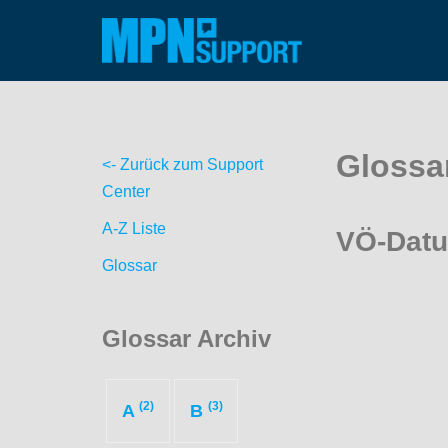
Zum
Inhalt
springen
Glossa
<- Zurück zum Support
Center
A-Z Liste
VÖ-Dat
Glossar
Glossar Archiv
(2)
(3)
A
B