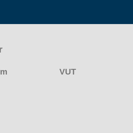
r
um
VUT