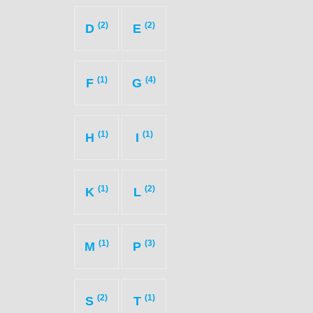
(2)
(2)
D
E
(1)
(4)
F
G
(1)
(1)
H
I
(1)
(2)
K
L
(1)
(3)
M
P
(2)
(1)
S
T