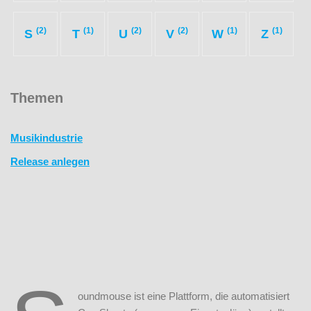
(2)
(1)
(2)
(2)
(1)
(1)
S
T
U
V
W
Z
Themen
Musikindustrie
Release anlegen
oundmouse ist eine Plattform, die automatisiert