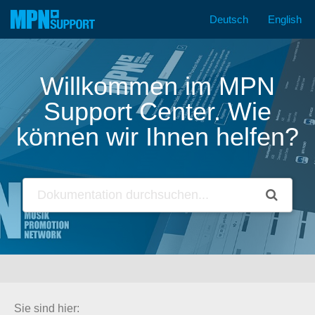
Deutsch
English
Zum
Inhalt
springen
Willkommen im MPN
Support Center. Wie
können wir Ihnen helfen?
Sie sind hier: