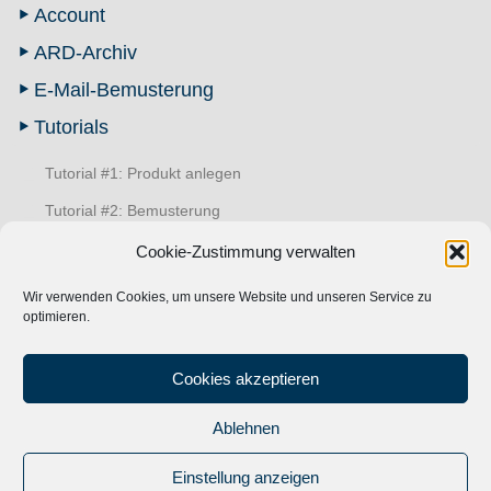
Account
ARD-Archiv
E-Mail-Bemusterung
Tutorials
Tutorial #1: Produkt anlegen
Tutorial #2: Bemusterung
Tutorial #3: Produkt kopieren
Cookie-Zustimmung verwalten
Tutorial #4: Mailing
Wir verwenden Cookies, um unsere Website und unseren Service zu
optimieren.
Tutorial #5: Produktanforderung
Tutorial #6: Music Letter
Cookies akzeptieren
MPN YouTube Channel
Ablehnen
© 2024
Musik Promotion Network
|
Impressum
|
Datenschutz
|
Einstellung anzeigen