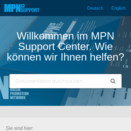
Deutsch
English
Zum
Inhalt
springen
Willkommen im MPN
Support Center. Wie
können wir Ihnen helfen?
Sie sind hier: