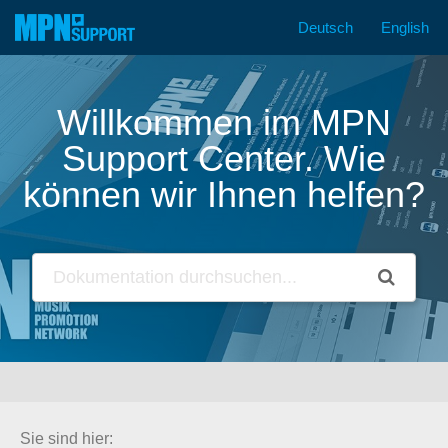
Deutsch
English
Zum
Inhalt
springen
Willkommen im MPN
Support Center. Wie
können wir Ihnen helfen?
Sie sind hier: