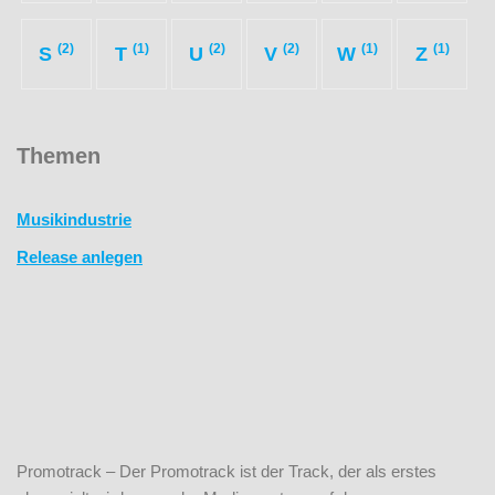
(2)
(1)
(2)
(2)
(1)
(1)
S
T
U
V
W
Z
Themen
Musikindustrie
Release anlegen
Promotrack – Der Promotrack ist der Track, der als erstes