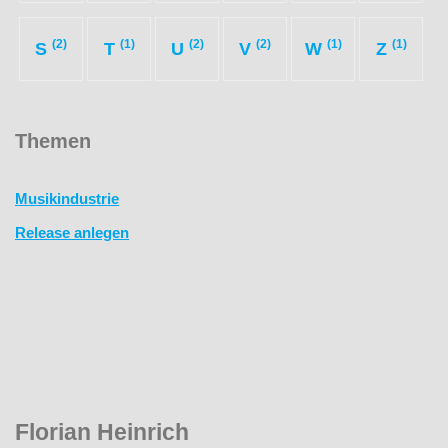
(2)
(1)
(2)
(2)
(1)
(1)
S
T
U
V
W
Z
Themen
Musikindustrie
Release anlegen
Florian Heinrich