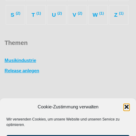
(2)
(1)
(2)
(2)
(1)
(1)
S
T
U
V
W
Z
Themen
Musikindustrie
Release anlegen
Cookie-Zustimmung verwalten
Wir verwenden Cookies, um unsere Website und unseren Service zu
optimieren.
phonoadm