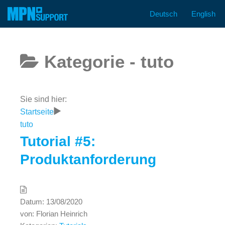
Deutsch
English
Zum
Inhalt
springen
Kategorie -
tuto
Sie sind hier:
Startseite
tuto
Tutorial #5:
Produktanforderung
Datum:
13/08/2020
von:
Florian Heinrich